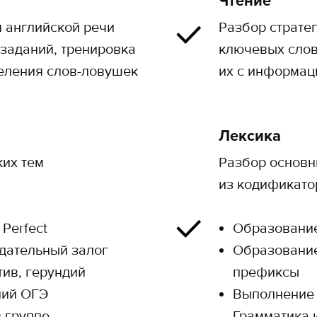
Чтение
 английской речи
Разбор страте
 заданий, тренировка
ключевых слов
еления слов-ловушек
их с информац
Лексика
их тем
Разбор основн
из кодификато
 Perfect
Образование
дательный залог
Образование
ив, герундий
префиксы
ний ОГЭ
Выполнение 
 группе
Грамматика 