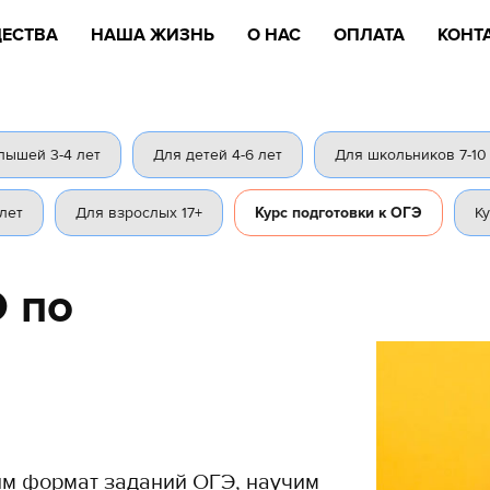
ЕСТВА
НАША ЖИЗНЬ
О НАС
ОПЛАТА
КОНТ
лышей 3-4 лет
Для детей 4-6 лет
Для школьников 7-10
 лет
Для взрослых 17+
Курс подготовки к ОГЭ
К
Э по
м формат заданий ОГЭ, научим