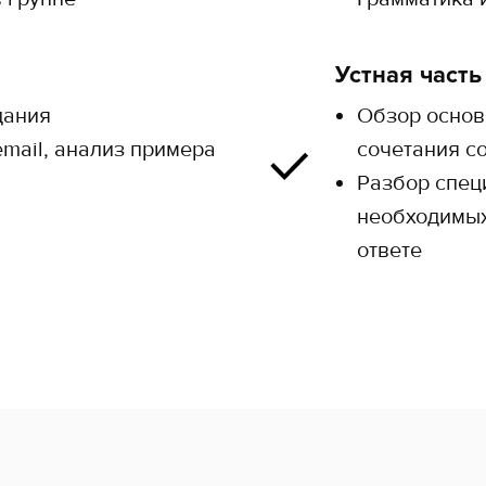
Устная часть
дания
Обзор основ
mail, анализ примера
сочетания с
Разбор спец
необходимых
ответе