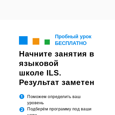
Пробный урок
БЕСПЛАТНО
Начните занятия в
языковой
школе ILS.
Результат заметен
уже на первом
Поможем определить ваш
занятии
уровень
Подберём программу под ваши