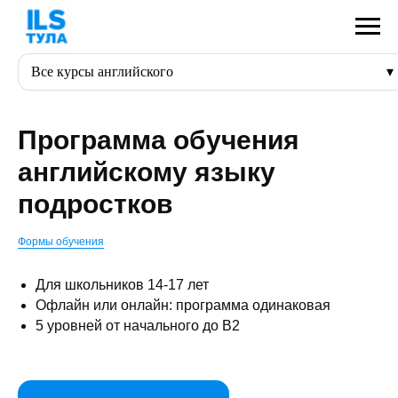
Все курсы английского
Все курсы английского
Для малышей 3-4 лет
Для детей 4-6 лет
Для школьников 7-10 лет
Программа обучения
Для школьников 11-13 лет
Для подростков 14-17 лет
Для взрослых 17+
ОГЭ
ЕГЭ
английскому языку
подростков
Формы обучения
Для школьников 14-17 лет
Офлайн или онлайн: программа одинаковая
5 уровней от начального до B2